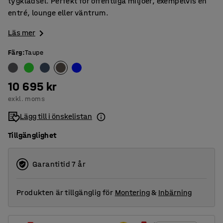
tygklädsel. Perfekt för offentliga miljöer, exempelvis en
entré, lounge eller väntrum.
Läs mer
Färg
:
Taupe
10 695 kr
exkl. moms
Lägg till i önskelistan
Tillgänglighet
Garantitid 7 år
Produkten är tillgänglig för
Montering
&
Inbärning