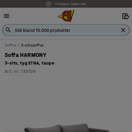
14 dagars öppet köp
Faktura för företag
Soffor
3-sitssoffor
Soffa HARMONY
3-sits, tyg ETNA, taupe
Art. nr
:
130126