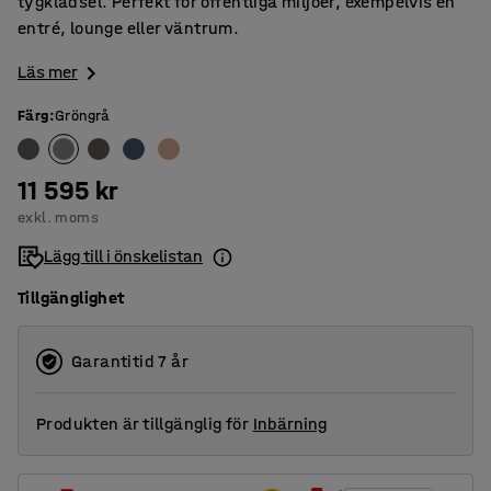
tygklädsel. Perfekt för offentliga miljöer, exempelvis en
entré, lounge eller väntrum.
Läs mer
Färg
:
Gröngrå
11 595 kr
exkl. moms
Lägg till i önskelistan
Tillgänglighet
Garantitid 7 år
Produkten är tillgänglig för
Inbärning