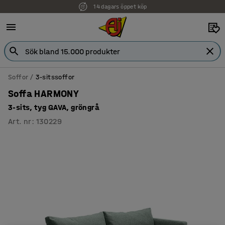
14 dagars öppet köp
Soffor
3-sitssoffor
Soffa HARMONY
3-sits, tyg GAVA, gröngrå
Art. nr
:
130229