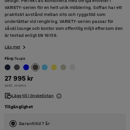
design. Perfekt att kombinera med övriga enheter i
VARIETY-serien för en helt unik möblering. Soffan har ett
praktiskt avstånd mellan sits och ryggstöd som
underlättar vid rengöring. VARIETY-serien passar för
såväl lounge och kontor som offentlig miljö eftersom den
är testad enligt EN 16139.
Läs mer
Färg
:
Taupe
27 995 kr
exkl. moms
Lägg till i önskelistan
Tillgänglighet
Garantitid 7 år