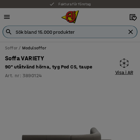
Faktura för företag
Soffor
Modulsoffor
Soffa VARIETY
90° utåtvänd hörna, tyg Pod CS, taupe
Visa i AR
Art. nr
:
3890124