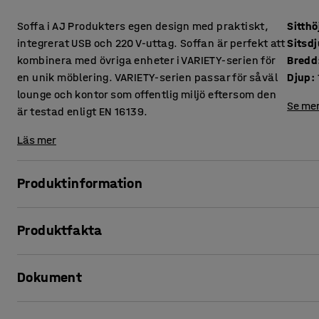
Soffa i AJ Produkters egen design med praktiskt,
Sitthö
integrerat USB och 220 V-uttag. Soffan är perfekt att
Sitsd
kombinera med övriga enheter i VARIETY-serien för
Bredd
en unik möblering. VARIETY-serien passar för såväl
Djup
:
lounge och kontor som offentlig miljö eftersom den
Se mer
är testad enligt EN 16139.
Läs mer
Produktinformation
Denna soffa erbjuder hög komfort och är klädd i ett slitstark
Produktfakta
miljöer, såsom lounge och väntrum, men även kontor och s
Sitthöjd
:
450
mm
En springa mellan sits och ryggstöd gör att damm och smu
Dokument
Sitsdjup
:
485
mm
underlättar vid rengöring. Tack vare laddningsmöjligheter
Bredd
:
2400
mm
direkt där du sitter!
Djup
:
1200
mm
Skriv ut produktblad