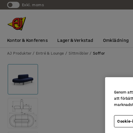
exkl. moms
Kontor & Konferens
Lager & Verkstad
Omklädning
AJ Produkter
Entré & Lounge
Sittmöbler
Soffor
Genom att 
att förbät
marknadsf
Cookie-