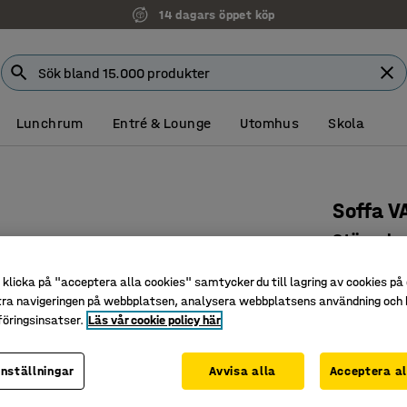
14 dagars öppet köp
Lunchrum
Entré & Lounge
Utomhus
Skola
Soffa V
Stängd s
marinblå
klicka på "acceptera alla cookies" samtycker du till lagring av cookies på 
Art. nr
:
389
tra navigeringen på webbplatsen, analysera webbplatsens användning och b
öringsinsatser.
Läs vår cookie policy här
Integrera
Praktisk
inställningar
Avvisa alla
Acceptera al
Tåligt oc