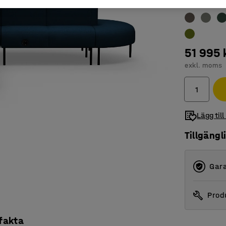
Färg
:
Petrol
51 995 
exkl. moms
Lägg till
Tillgängl
Gara
Produ
 fakta