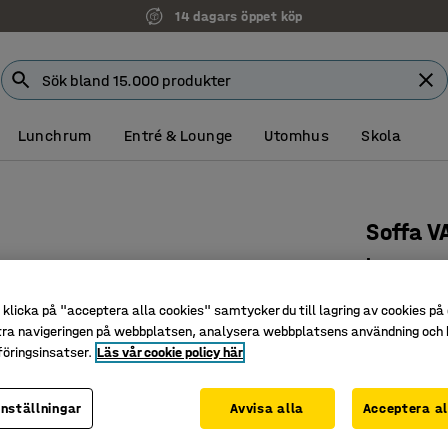
14 dagars öppet köp
Lunchrum
Entré & Lounge
Utomhus
Skola
Soffa V
L-sweep,
petroleu
klicka på "acceptera alla cookies" samtycker du till lagring av cookies på 
Art. nr
:
38
tra navigeringen på webbplatsen, analysera webbplatsens användning och b
öringsinsatser.
Läs vår cookie policy här
Integrera
Praktisk
inställningar
Avvisa alla
Acceptera al
Tåligt oc