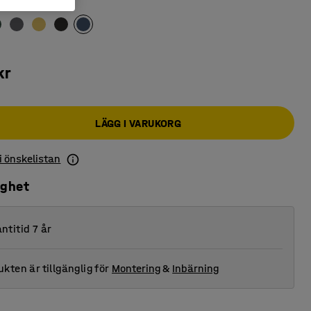
eumblå
kr
LÄGG I VARUKORG
 i önskelistan
ighet
ntitid 7 år
kten är tillgänglig för
Montering
&
Inbärning