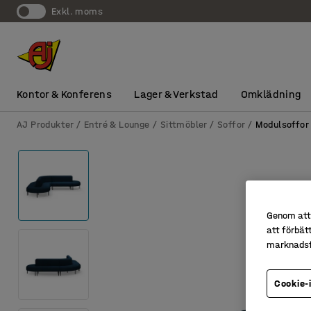
exkl. moms
Kontor & Konferens
Lager & Verkstad
Omklädning
AJ Produkter
Entré & Lounge
Sittmöbler
Soffor
Modulsoffor
Genom att 
att förbät
marknadsf
Cookie-