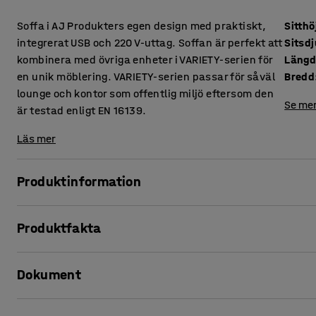
Soffa i AJ Produkters egen design med praktiskt,
Sitthö
integrerat USB och 220 V-uttag. Soffan är perfekt att
Sitsd
kombinera med övriga enheter i VARIETY-serien för
Läng
en unik möblering. VARIETY-serien passar för såväl
Bredd
lounge och kontor som offentlig miljö eftersom den
Se mer
är testad enligt EN 16139.
Läs mer
Produktinformation
Denna soffa erbjuder hög komfort och är klädd i ett slitstark
Produktfakta
miljöer, såsom lounge och väntrum, men även kontor och s
Sitthöjd
:
450
mm
En springa mellan sits och ryggstöd gör att damm och smu
Dokument
Sitsdjup
:
485
mm
underlättar vid rengöring. Tack vare laddningsmöjligheter
Längd
:
3115
mm
direkt där du sitter!
Bredd
:
3115
mm
Skriv ut produktblad