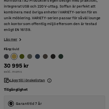
Hörnsoffa i AJ Produkters egen design med praktiskt,
integrerat USB och 220 V-uttag. Soffan är perfekt att
kombinera med övriga enheter i VARIETY-serien för en
unik möblering. VARIETY-serien passar för såväl lounge
och kontor som offentlig miljö eftersom den är testad
enligt EN 16139.
Läs mer
Färg
:
Guld
30 995 kr
exkl. moms
Lägg till i önskelistan
Tillgänglighet
Garantitid 7 år