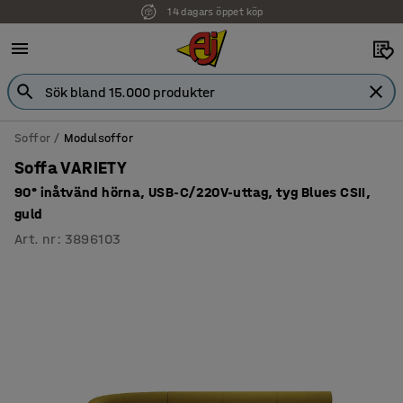
14 dagars öppet köp
Faktura för företag
Soffor
Modulsoffor
Soffa VARIETY
90° inåtvänd hörna, USB-C/220V-uttag, tyg Blues CSII,
guld
Art. nr
:
3896103