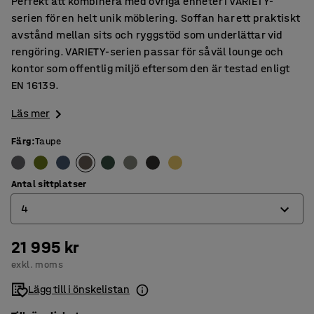
Perfekt att kombinera med övriga enheter i VARIETY-
serien för en helt unik möblering. Soffan har ett praktiskt
avstånd mellan sits och ryggstöd som underlättar vid
rengöring. VARIETY-serien passar för såväl lounge och
kontor som offentlig miljö eftersom den är testad enligt
EN 16139.
Läs mer
Färg
:
Taupe
Antal sittplatser
4
21 995 kr
2
exkl. moms
3
Lägg till i önskelistan
4