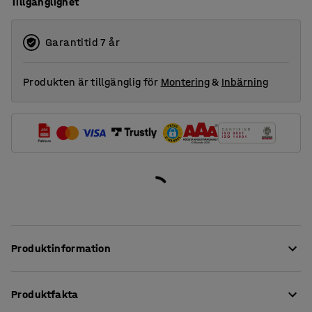
Tillgänglighet
Garantitid 7 år
Produkten är tillgänglig för
Montering
&
Inbärning
Produktinformation
Denna soffa erbjuder hög komfort och är klädd i ett
Produktfakta
slitstarkt tyg, vilket gör den perfekt till offentliga miljöer,