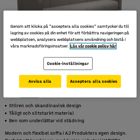
Genom att klicka på "acceptera alla cookies" samtycker du till
lagring av cookies på din enhet för att förbättra navigeringen på
webbplatsen, analysera webbplatsens användning och bistå i
våra marknadsföringsinsatser.
Läs vår cookie policy här
Cookie-inställningar
Avvisa alla
Acceptera alla cookies
Stilren och skandinavisk design
Tåligt och slitstarkt material
Ben som underlättar vid städning
Modern och flexibel soffa i AJ Produkters egen design.