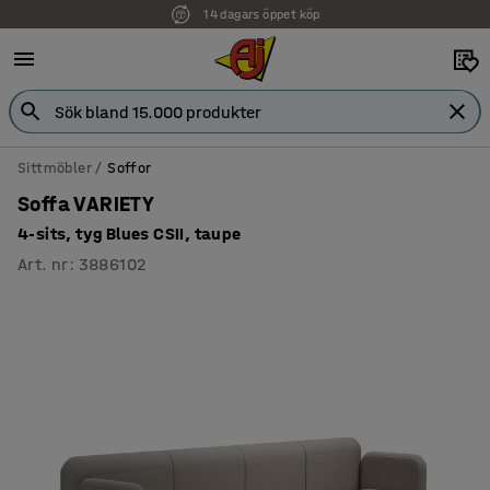
14 dagars öppet köp
Faktura för företag
Sittmöbler
Soffor
Soffa VARIETY
4-sits, tyg Blues CSII, taupe
Art. nr
:
3886102