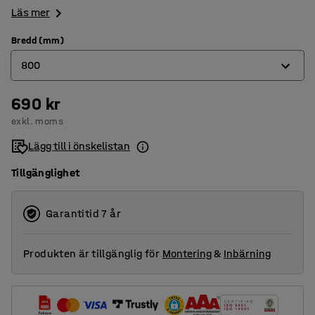
Läs mer
Bredd (mm)
800
690 kr
300
exkl. moms
600
Lägg till i önskelistan
800
Tillgänglighet
900
1200
Garantitid 7 år
Produkten är tillgänglig för
Montering
&
Inbärning