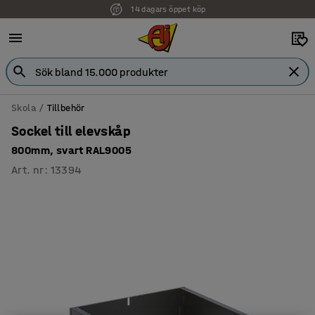
14 dagars öppet köp
Faktura för företag
Skola
Tillbehör
Sockel till elevskåp
800mm, svart RAL9005
Art. nr
:
13394