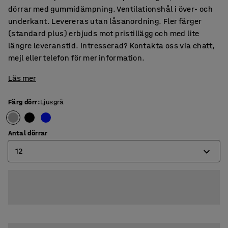
dörrar med gummidämpning. Ventilationshål i över- och
underkant. Levereras utan låsanordning. Fler färger
(standard plus) erbjuds mot pristillägg och med lite
längre leveranstid. Intresserad? Kontakta oss via chatt,
mejl eller telefon för mer information.
Läs mer
Färg dörr
:
Ljusgrå
Antal dörrar
12
4
8
12