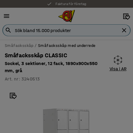
Faktura för företag
Småfacksskåp
Småfacksskåp med underrede
Småfacksskåp CLASSIC
Sockel, 3 sektioner, 12 fack, 1890x900x550
Visa i AR
mm, grå
Art. nr
:
3240513