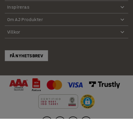
Inspireras
Om AJ Produkter
Villkor
FÅ NYHETSBREV