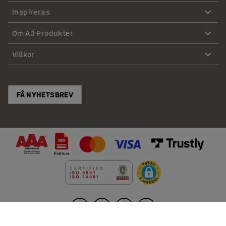
Inspireras
Om AJ Produkter
Villkor
FÅ NYHETSBREV