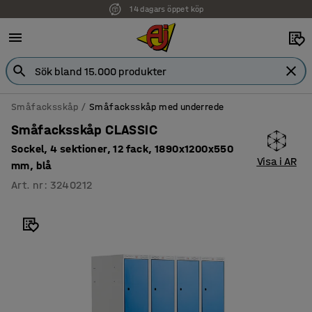
14 dagars öppet köp
Småfacksskåp
Småfacksskåp med underrede
Småfacksskåp CLASSIC
Sockel, 4 sektioner, 12 fack, 1890x1200x550
Visa i AR
mm, blå
Art. nr
:
3240212