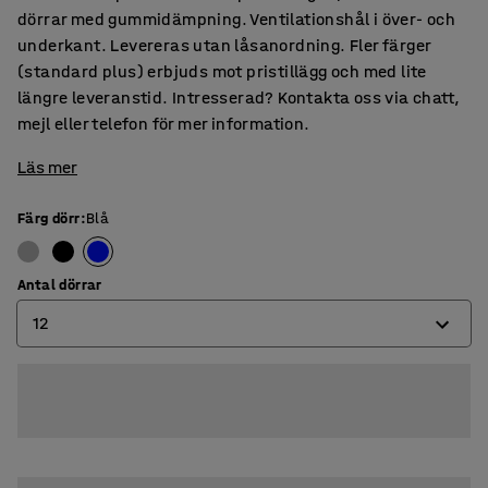
dörrar med gummidämpning. Ventilationshål i över- och
underkant. Levereras utan låsanordning. Fler färger
(standard plus) erbjuds mot pristillägg och med lite
längre leveranstid. Intresserad? Kontakta oss via chatt,
mejl eller telefon för mer information.
Läs mer
Färg dörr
:
Blå
Antal dörrar
12
6
9
12