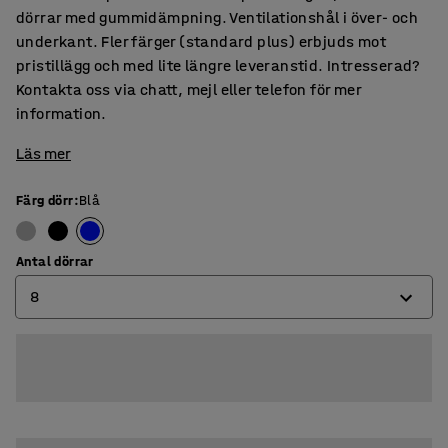
dörrar med gummidämpning. Ventilationshål i över- och
underkant. Fler färger (standard plus) erbjuds mot
pristillägg och med lite längre leveranstid. Intresserad?
Kontakta oss via chatt, mejl eller telefon för mer
information.
Läs mer
Färg dörr
:
Blå
Antal dörrar
8
4
6
8