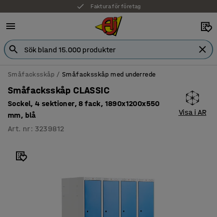
Faktura för företag
Småfacksskåp
Småfacksskåp med underrede
Småfacksskåp CLASSIC
Sockel, 4 sektioner, 8 fack, 1890x1200x550
Visa i AR
mm, blå
Art. nr
:
3239812