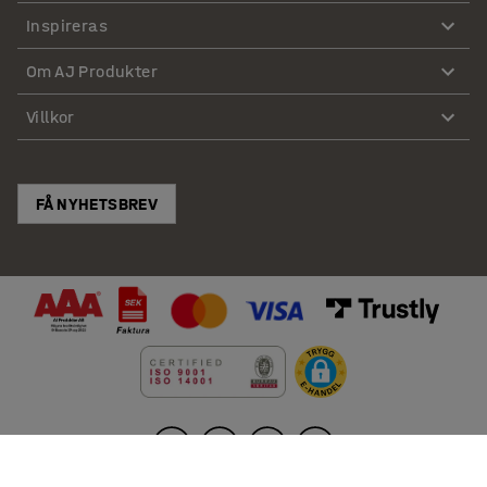
Inspireras
Om AJ Produkter
Villkor
FÅ NYHETSBREV