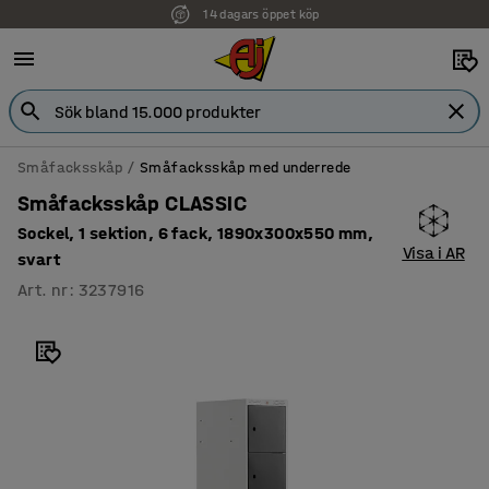
14 dagars öppet köp
Småfacksskåp
Småfacksskåp med underrede
Småfacksskåp CLASSIC
Sockel, 1 sektion, 6 fack, 1890x300x550 mm,
Visa i AR
svart
Art. nr
:
3237916