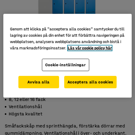
Genom att klicka på "acceptera alla cookies" samtycker du till
lagring av cookies på din enhet för att förbättra navigeringen på
webbplatsen, analysera webbplatsens användning och bistå i
våra marknadsföringsinsatser.
Läs vår cookie policy här
Cookie-inställningar
Avvisa alla
Acceptera alla cookies
8, 12 eller 16 fack
Ventilationshål
Högsta kvalitet
Småfackskåp med sprinthängda, förstärka dörrar med
gummidämpning. Ventilationshål i över- och underkant.