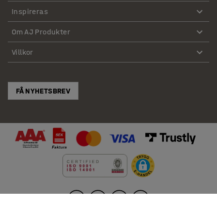
Inspireras
Om AJ Produkter
Villkor
FÅ NYHETSBREV