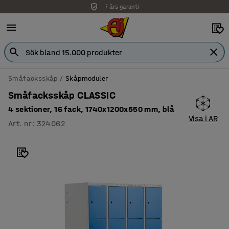
7 års garanti
Småfacksskåp
Skåpmoduler
Småfacksskåp CLASSIC
4 sektioner, 16 fack, 1740x1200x550 mm, blå
Visa i AR
Art. nr
:
324062