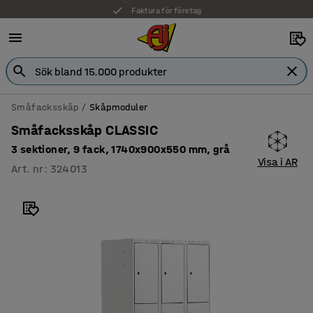
Faktura för företag
Småfacksskåp
Skåpmoduler
Småfacksskåp CLASSIC
3 sektioner, 9 fack, 1740x900x550 mm, grå
Visa i AR
Art. nr
:
324013