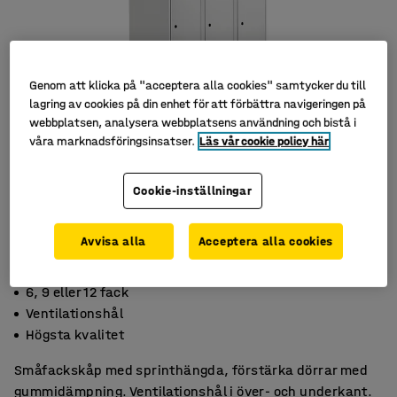
Genom att klicka på "acceptera alla cookies" samtycker du till
lagring av cookies på din enhet för att förbättra navigeringen på
webbplatsen, analysera webbplatsens användning och bistå i
våra marknadsföringsinsatser.
Läs vår cookie policy här
Cookie-inställningar
Avvisa alla
Acceptera alla cookies
6, 9 eller 12 fack
Ventilationshål
Högsta kvalitet
Småfackskåp med sprinthängda, förstärka dörrar med
gummidämpning. Ventilationshål i över- och underkant.