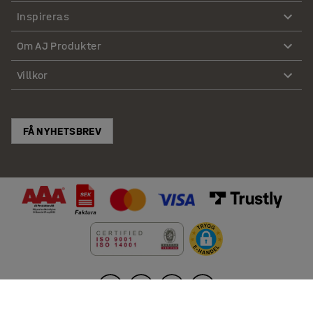
Inspireras
Om AJ Produkter
Villkor
FÅ NYHETSBREV