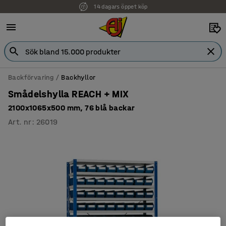
14 dagars öppet köp
Backförvaring
Backhyllor
Smådelshylla REACH + MIX
2100x1065x500 mm, 76 blå backar
Art. nr
:
26019