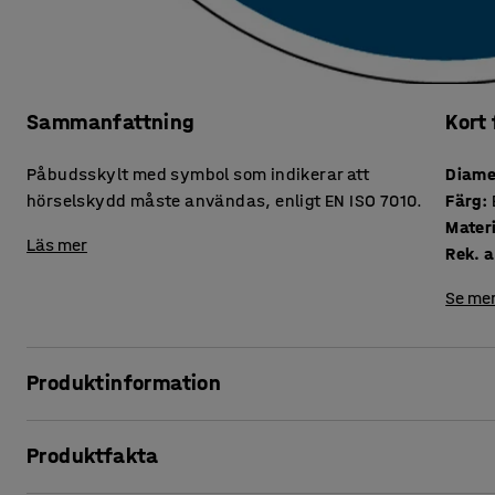
Sammanfattning
Kort
Påbudsskylt med symbol som indikerar att
Diame
hörselskydd måste användas, enligt EN ISO 7010.
Färg
:
Mater
Läs mer
Rek. a
Se mer
Produktinformation
Skapa en säkrare arbetsmiljö med tydliga påbudsskyltar.
Produktfakta
besökare om att de måste bära hörselskydd när de beträder