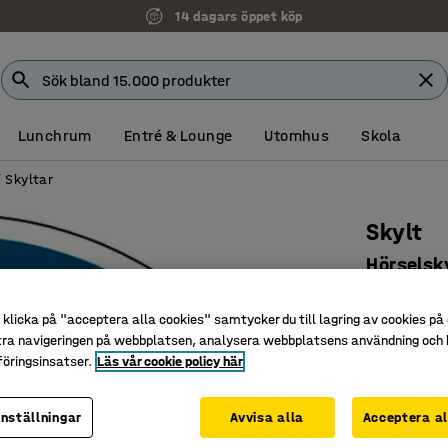
14 dagars öppet köp
Lunchrum
Entré & Lounge
Utomhus
Skola
Skyltar
Skylt
Hörselsk
Art. nr
:
30
klicka på "acceptera alla cookies" samtycker du till lagring av cookies på 
EN ISO 70
tra navigeringen på webbplatsen, analysera webbplatsens användning och b
För bullr
öringsinsatser.
Läs vår cookie policy här
Enkel app
inställningar
Avvisa alla
Acceptera al
Diameter (