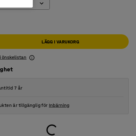
LÄGG I VARUKORG
 i önskelistan
ighet
ntitid 7 år
kten är tillgänglig för
Inbärning