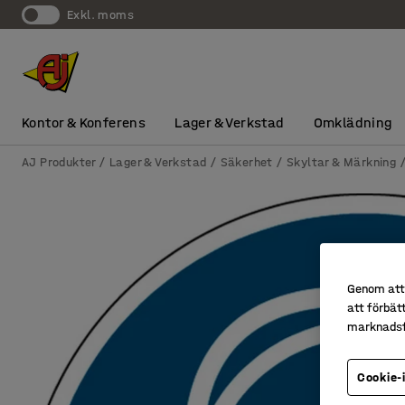
exkl. moms
Kontor & Konferens
Lager & Verkstad
Omklädning
AJ Produkter
Lager & Verkstad
Säkerhet
Skyltar & Märkning
Genom att 
att förbät
marknadsf
Cookie-