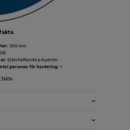
 fakta
ter
:
200
mm
Blå
ial
:
Självhäftande polyester
ntal personer för hantering
:
1
 fakta
 Dessa skyltar påminner arbetstagare och
 bullriga arbetsplatser.