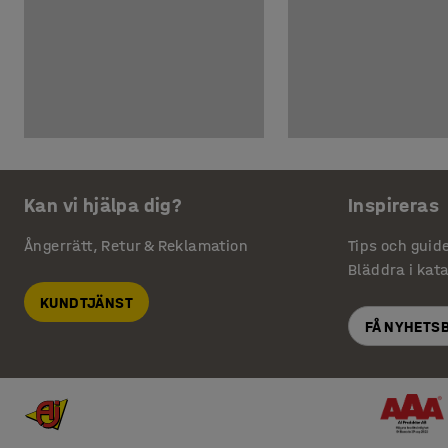
Kan vi hjälpa dig?
Inspireras
Ångerrätt, Retur & Reklamation
Tips och guid
Bläddra i kat
KUNDTJÄNST
FÅ NYHETS