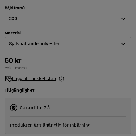
Höjd (mm)
200
Material
100
Självhäftande polyester
200
50 kr
Polypropen
exkl. moms
Självhäftande polyester
Lägg till i önskelistan
Tillgänglighet
Garantitid 7 år
Produkten är tillgänglig för
Inbärning