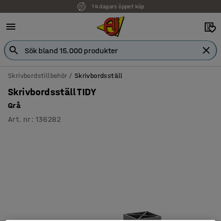
14 dagars öppet köp
Skrivbordstillbehör
Skrivbordsställ
Skrivbordsställ TIDY
Grå
Art. nr
:
136282