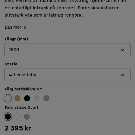
ben. Perfekt att matcha med förvaring i QBUS-serien för
ett enhetligt intryck på kontoret. Bordsskivan har en
slitstark yta som är lätt att rengöra.
Läs mer
Längd (mm)
1600
Stativ
800
4-bensstativ
1200
1400
Färg bordsskiva
:
Vit
4-bensstativ
1600
O-stativ
Färg stativ
:
Svart
1800
T-stativ
2 395 kr