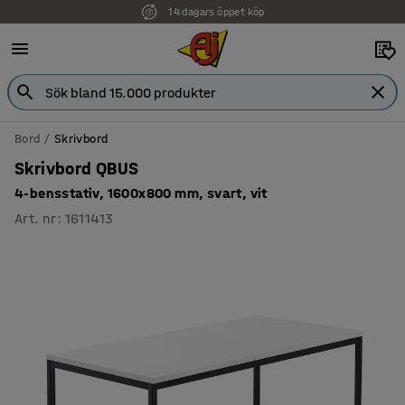
14 dagars öppet köp
Faktura för företag
Bord
Skrivbord
Skrivbord QBUS
4-bensstativ, 1600x800 mm, svart, vit
Art. nr
:
1611413