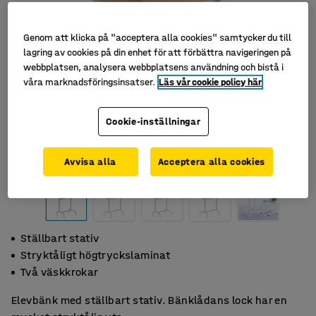
Genom att klicka på "acceptera alla cookies" samtycker du till
lagring av cookies på din enhet för att förbättra navigeringen på
webbplatsen, analysera webbplatsens användning och bistå i
våra marknadsföringsinsatser.
Läs vår cookie policy här
Cookie-inställningar
Avvisa alla
Acceptera alla cookies
Ställbart stativ
Stryktåligt högtryckslaminat
Två väskkrokar
Elevbänk med ställbart stativ. Bänklådans lock har en