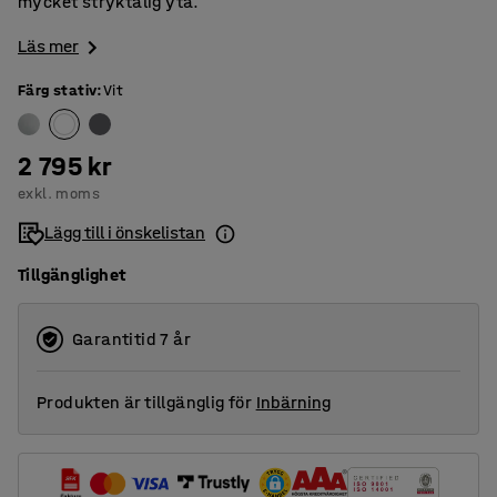
mycket stryktålig yta.
Läs mer
Färg stativ
:
Vit
2 795 kr
exkl. moms
Lägg till i önskelistan
Tillgänglighet
Garantitid 7 år
Produkten är tillgänglig för
Inbärning