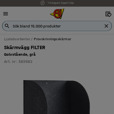
Faktura för företag
Ljudabsorbenter
Provskrivningsskärmar
Skärmvägg FILTER
Golvstående, grå
Art. nr
:
383682