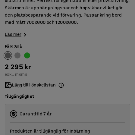
klassrummet. Perfekt för egenstudier eller provskrivning.
Skärmen är upphängningsbar och hopvikbar vilket gör
den platsbesparande vid förvaring. Passar kring bord
med mått 700x600 och 1200x600.
Läs mer
Färg
:
Grå
2 295 kr
exkl. moms
Lägg till i önskelistan
Tillgänglighet
Garantitid 7 år
Produkten är tillgänglig för
Inbärning