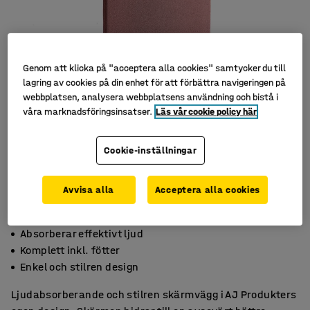
Genom att klicka på "acceptera alla cookies" samtycker du till
lagring av cookies på din enhet för att förbättra navigeringen på
webbplatsen, analysera webbplatsens användning och bistå i
våra marknadsföringsinsatser.
Läs vår cookie policy här
Cookie-inställningar
Avvisa alla
Acceptera alla cookies
Absorberar effektivt ljud
Komplett inkl. fötter
Enkel och stilren design
Ljudabsorberande och stilren skärmvägg i AJ Produkters