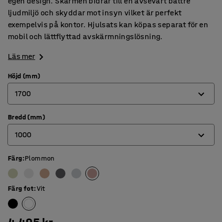
egen design. Skärmen bidrar till en avsevärt bättre
ljudmiljö och skyddar mot insyn vilket är perfekt
exempelvis på kontor. Hjulsats kan köpas separat för en
mobil och lättflyttad avskärmningslösning.
Läs mer
Höjd (mm)
1700
Bredd (mm)
1360
1000
1700
Färg
:
Plommon
800
1000
Färg fot
:
Vit