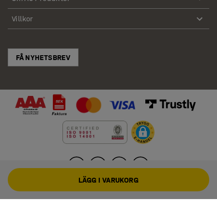
Villkor
FÅ NYHETSBREV
LÄGG I VARUKORG