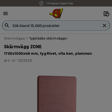
14 dagars öppet köp
Faktura för företag
Skärmväggar
Tygklädda skärmväggar
Skärmvägg ZONE
1700x1000x46 mm, tyg Rivet, vita ben, plommon
Art. nr
:
1212323