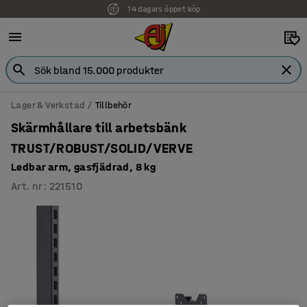
14 dagars öppet köp
Lager & Verkstad
Tillbehör
Skärmhållare till arbetsbänk
TRUST/ROBUST/SOLID/VERVE
Ledbar arm, gasfjädrad, 8 kg
Art. nr
:
221510