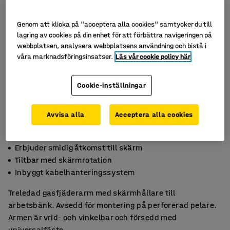
Genom att klicka på "acceptera alla cookies" samtycker du till
lagring av cookies på din enhet för att förbättra navigeringen på
webbplatsen, analysera webbplatsens användning och bistå i
våra marknadsföringsinsatser.
Läs vår cookie policy här
Cookie-inställningar
Avvisa alla
Acceptera alla cookies
Erbjuder smidig åtkomst till skärm
Tiltbar med skärmrotation
Inbyggt kabelhanteringssystem
Treledad gasfjäderarm med skärmhållare till
arbetsbänk. Avsedd för montering på perforerad pelare.
Armen är vrid- och vinkelbar och försedd med
universalfäste.