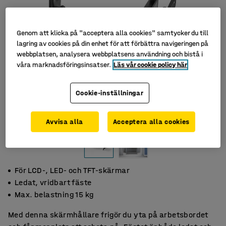
Genom att klicka på "acceptera alla cookies" samtycker du till
lagring av cookies på din enhet för att förbättra navigeringen på
webbplatsen, analysera webbplatsens användning och bistå i
våra marknadsföringsinsatser.
Läs vår cookie policy här
Cookie-inställningar
Avvisa alla
Acceptera alla cookies
För LCD-, LED- och TFT-skärmar
Ledat, vridbart fäste
Max. belastning 15 kg
Med denna skärmhållare frigör du yta på arbetsbordet