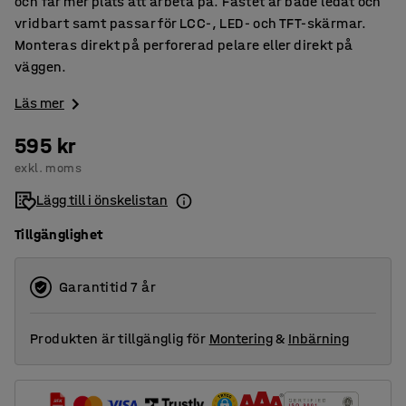
och får mer plats att arbeta på. Fästet är både ledat och
vridbart samt passar för LCC-, LED- och TFT-skärmar.
Monteras direkt på perforerad pelare eller direkt på
väggen.
Läs mer
595 kr
exkl. moms
Lägg till i önskelistan
Tillgänglighet
Garantitid 7 år
Produkten är tillgänglig för
Montering
&
Inbärning