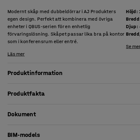
Modernt skåp med dubbeldörrar i AJ Produkters
Höjd
:
egen design. Perfekt att kombinera med övriga
Bredd
enheter i QBUS-serien för en enhetlig
Djup
:
förvaringslösning. Skåpet passar lika bra på kontor
Bredd,
som i konferensrum eller entré.
Se mer
Läs mer
Produktinformation
Med den anpassningsbara förvaringsserien QBUS kan du lä
Produktfakta
Detta praktiska skåp är perfekt för generell förvaring av al
eller andra föremål som du vill ha dold och enkel åtkomst ti
Höjd
:
2020
mm
Dokument
Bredd
:
800
mm
Skåpet är lättplacerad och den stilrena designen gör att de
Djup
:
420
mm
kapprum eller i ett konferensrum.
Bredd, inre
:
764
mm
Skriv ut produktblad
Skåpet är tillverkad av laminat, ett material som är både tå
BIM-models
Djup, inre
:
380
mm
i flera olika färger. Underrede och handtag till skåpet medf