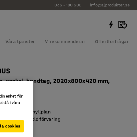
035 - 180 500
info@ajprodukter.se
Våra tjänster
Vi rekommenderar
Offertförfrågan
BUS
an, sockel, handtag, 2020x800x420 mm,
din enhet för
155
istå i våra
med justerbara hyllplan
parande med dold förvaring
BUS-serien
la cookies