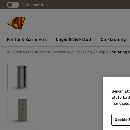
exkl. moms
Kontor & Konferens
Lager & Verkstad
Omklädning
AJ Produkter
Kontor & Konferens
Förvaring
Skåp
Förvarings
Genom att 
att förbät
marknadsf
Cookie-