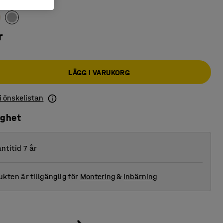
r
LÄGG I VARUKORG
 i önskelistan
ighet
ntitid 7 år
kten är tillgänglig för
Montering
&
Inbärning