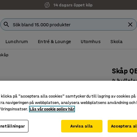
14 dagars öppet köp
Lunchrum
Entré & Lounge
Utomhus
Skola
skåp
Skåp Q
4 hyllpl
ljusgrå
klicka på "acceptera alla cookies" samtycker du till lagring av cookies på 
Art. nr
:
170
tra navigeringen på webbplatsen, analysera webbplatsens användning och b
öringsinsatser.
Läs vår cookie policy här
Flexibel 
Platsbes
Tillhör Q
inställningar
Avvisa alla
Acceptera al