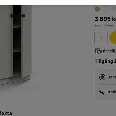
Färg
:
Ljusgrå
3 895 k
exkl. moms
Lägg till
Tillgängl
Gara
Produ
 fakta