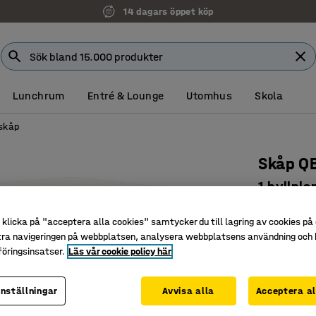
14 dagars öppet köp
Lunchrum
Entré & Lounge
Utomhus
Skola
skåp
Skåp Q
1 hyllpl
Art. nr
:
170
klicka på "acceptera alla cookies" samtycker du till lagring av cookies på 
Flexibel 
tra navigeringen på webbplatsen, analysera webbplatsens användning och b
öringsinsatser.
Läs vår cookie policy här
Platsbes
Tillhör Q
inställningar
Avvisa alla
Acceptera al
Färg
:
Vit