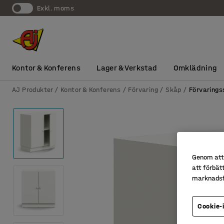
exkl. moms
Kontor & Konferens
Lager & Verkstad
Omklädning
AJ Produkter
Kontor & Konferens
Förvaring
Skåp
Förvarings
Genom att 
att förbät
marknadsf
Cookie-