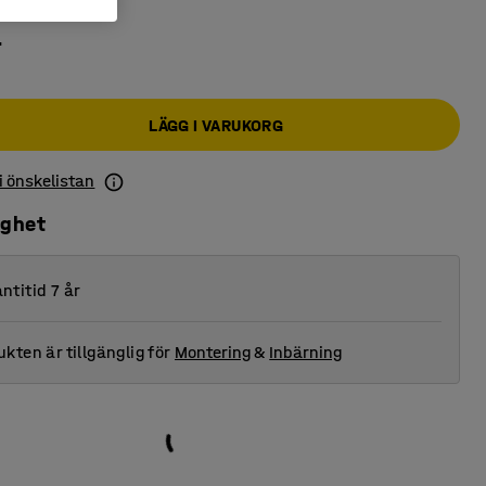
r
LÄGG I VARUKORG
 i önskelistan
ighet
ntitid 7 år
kten är tillgänglig för
Montering
&
Inbärning