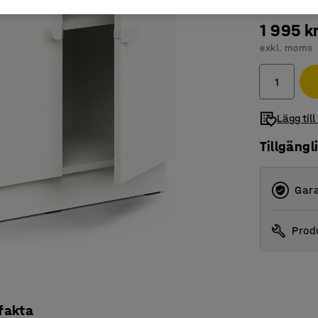
1 995 k
exkl. moms
Lägg till
Tillgängl
Gara
Produ
 fakta