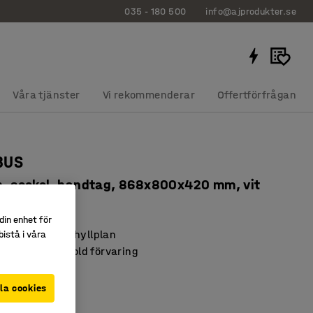
035 - 180 500
info@ajprodukter.se
Våra tjänster
Vi rekommenderar
Offertförfrågan
BUS
an, sockel, handtag, 868x800x420 mm, vit
123
din enhet för
med justerbara hyllplan
istå i våra
parande med dold förvaring
BUS-serien
la cookies