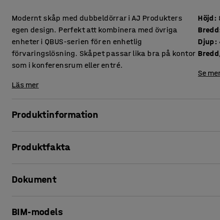
Modernt skåp med dubbeldörrar i AJ Produkters
Höjd
:
egen design. Perfekt att kombinera med övriga
Bredd
enheter i QBUS-serien för en enhetlig
Djup
:
förvaringslösning. Skåpet passar lika bra på kontor
Bredd,
som i konferensrum eller entré.
Se mer
Läs mer
Produktinformation
Med den anpassningsbara förvaringsserien QBUS kan du lä
Produktfakta
Detta praktiska skåp är perfekt för generell förvaring av al
eller andra föremål som du vill ha dold och enkel åtkomst ti
Höjd
:
868
mm
Dokument
Bredd
:
800
mm
Skåpet är lättplacerad och den stilrena designen gör att de
Djup
:
420
mm
kapprum eller i ett konferensrum.
Bredd, inre
:
764
mm
Skriv ut produktblad
Skåpet är tillverkad av laminat, ett material som är både tå
BIM-models
Djup, inre
:
380
mm
i flera olika färger. Underrede och handtag till skåpet medf