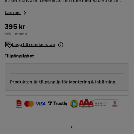
etikettskrivare. Levereras i en rulle med 520 etiketter.
Läs mer
395 kr
exkl. moms
Lägg till i önskelistan
Tillgänglighet
Produkten är tillgänglig för
Montering
&
Inbärning