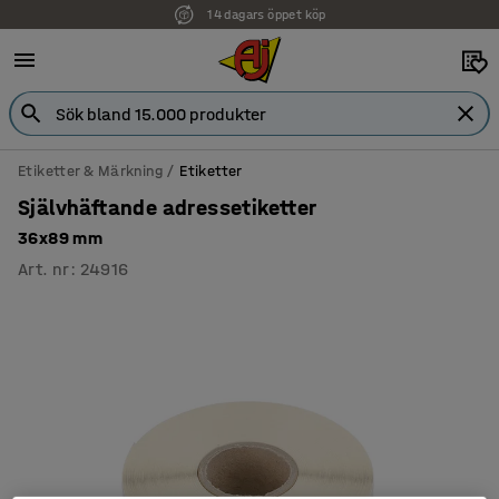
14 dagars öppet köp
Faktura för företag
Etiketter & Märkning
Etiketter
Självhäftande adressetiketter
36x89 mm
Art. nr
:
24916