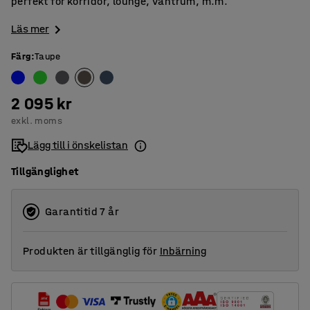
perfekt för korridor, lounge, väntrum, m.m.
Läs mer
Färg
:
Taupe
2 095 kr
exkl. moms
Lägg till i önskelistan
Tillgänglighet
Garantitid 7 år
Produkten är tillgänglig för
Inbärning