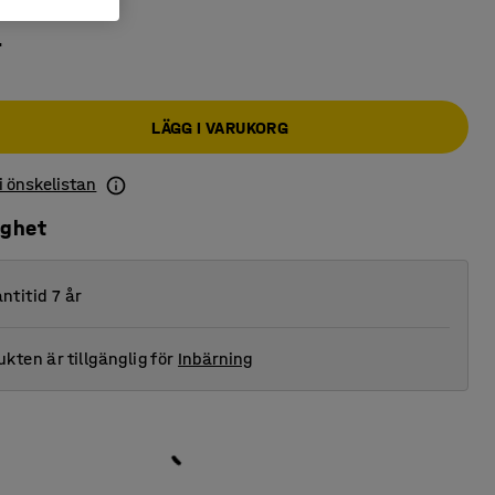
r
LÄGG I VARUKORG
 i önskelistan
ighet
ntitid 7 år
kten är tillgänglig för
Inbärning