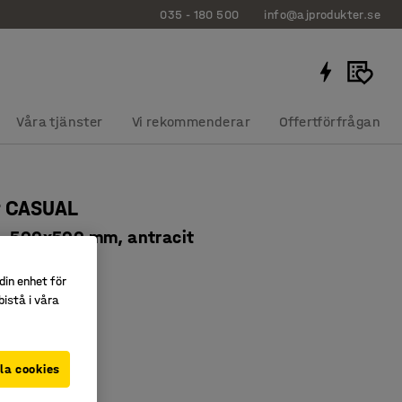
035 - 180 500
info@ajprodukter.se
Våra tjänster
Vi rekommenderar
Offertförfrågan
f CASUAL
, 500x500 mm, antracit
3912
din enhet för
erad
istå i våra
klädsel
era färger
la cookies
t