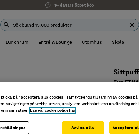
14 dagars öppet köp
Lunchrum
Entré & Lounge
Utomhus
Skola
Sittpuf
Tyg ETNA
Art. nr
:
36
klicka på "acceptera alla cookies" samtycker du till lagring av cookies på 
Lättplac
tra navigeringen på webbplatsen, analysera webbplatsens användning och b
öringsinsatser.
Läs vår cookie policy här
Tålig tyg
Finns i fl
inställningar
Avvisa alla
Acceptera al
Färg
:
Antraci