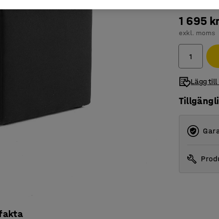
1 695 k
exkl. moms
Lägg till
Tillgängl
Gara
Produ
 fakta