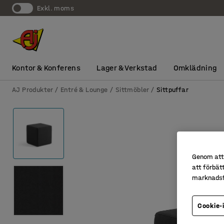
exkl. moms
Kontor & Konferens
Lager & Verkstad
Omklädning
AJ Produkter
Entré & Lounge
Sittmöbler
Sittpuffar
Genom att 
att förbät
marknadsf
Cookie-