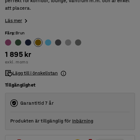
perfekt för korridor, lounge, väntrum m.m. och är enkel
att placera.
Läs mer
Färg
:
Brun
1 895 kr
exkl. moms
Lägg till i önskelistan
Tillgänglighet
Garantitid 7 år
Produkten är tillgänglig för
Inbärning