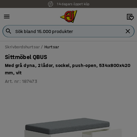
14 dagars öppet köp
Faktura för företag
Skrivbordshurtsar
Hurtsar
Sittmöbel QBUS
Med grå dyna, 2 lådor, sockel, push-open, 534x800x420
mm, vit
Art. nr
:
187473