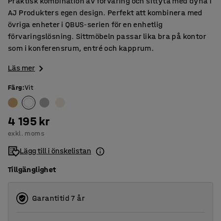
Praktisk kombination av förvaring och sittyta med dyna i
AJ Produkters egen design. Perfekt att kombinera med
övriga enheter i QBUS-serien för en enhetlig
förvaringslösning. Sittmöbeln passar lika bra på kontor
som i konferensrum, entré och kapprum.
Läs mer
Färg
:
Vit
4 195 kr
exkl. moms
Lägg till i önskelistan
Tillgänglighet
Garantitid 7 år