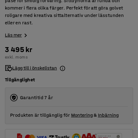
påse för smidig förvaring. Sittdynorna är runda och
kommer i flera olika färger. Perfekt för att göra golvet
roligare med kreativa sittalternativ under lässtunden
eller en rast.
Läs mer
3 495 kr
exkl. moms
Lägg till i önskelistan
Tillgänglighet
Garantitid 7 år
Produkten är tillgänglig för
Montering
&
Inbärning