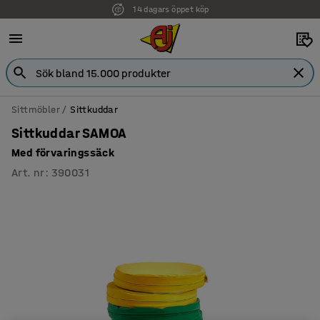
14 dagars öppet köp
Sittmöbler
Sittkuddar
Sittkuddar SAMOA
Med förvaringssäck
Art. nr
:
390031