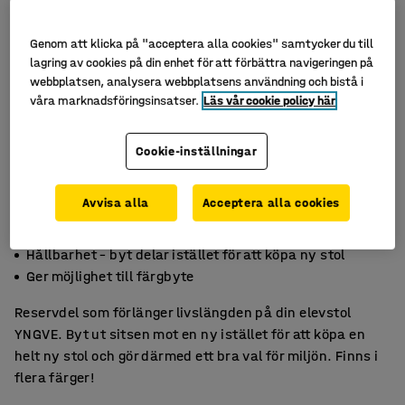
Genom att klicka på "acceptera alla cookies" samtycker du till
lagring av cookies på din enhet för att förbättra navigeringen på
webbplatsen, analysera webbplatsens användning och bistå i
våra marknadsföringsinsatser.
Läs vår cookie policy här
Cookie-inställningar
Avvisa alla
Acceptera alla cookies
Ger längre livslängd
Hållbarhet – byt delar istället för att köpa ny stol
Ger möjlighet till färgbyte
Reservdel som förlänger livslängden på din elevstol
YNGVE. Byt ut sitsen mot en ny istället för att köpa en
helt ny stol och gör därmed ett bra val för miljön. Finns i
flera färger!