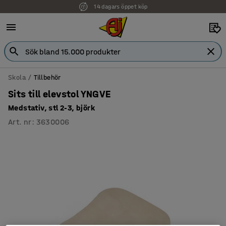
14 dagars öppet köp
Skola
Tillbehör
Sits till elevstol YNGVE
Medstativ, stl 2-3, björk
Art. nr
:
3630006