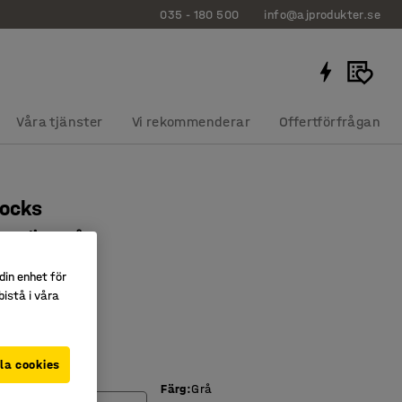
035 - 180 500
info@ajprodukter.se
Våra tjänster
Vi rekommenderar
Offertförfrågan
socks
m, ljusgrå
1026
din enhet för
istå i våra
r skrapljud
a
judnivån
la cookies
er (mm)
Färg
:
Grå