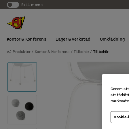
exkl. moms
Kontor & Konferens
Lager & Verkstad
Omklädning
AJ Produkter
Kontor & Konferens
Tillbehör
Tillbehör
Genom att 
att förbät
marknadsf
Cookie-