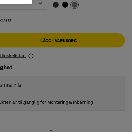
kr/st)
LÄGG I VARUKORG
 i önskelistan
ighet
ntitid 7 år
kten är tillgänglig för
Montering
&
Inbärning