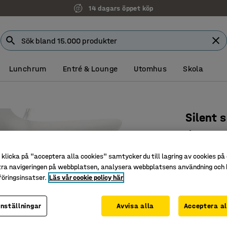
14 dagars öppet köp
Lunchrum
Entré & Lounge
Utomhus
Skola
Silent 
Ø20-27 m
Art. nr
:
38
klicka på "acceptera alla cookies" samtycker du till lagring av cookies på 
tra navigeringen på webbplatsen, analysera webbplatsens användning och b
Förhindra
öringsinsatser.
Läs vår cookie policy här
Tvättbar
Dämpar l
inställningar
Avvisa alla
Acceptera al
Innerdiamet