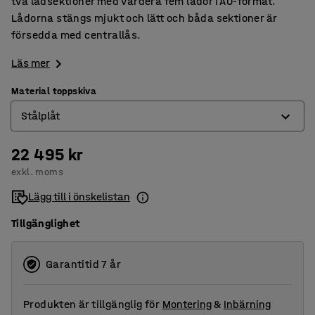
två lådsektioner med vardera fem lådor i A0-format.
Lådorna stängs mjukt och lätt och båda sektioner är
försedda med centrallås.
Läs mer
Material toppskiva
Stålplåt
22 495 kr
Laminat
exkl. moms
Stålplåt
Lägg till i önskelistan
Tillgänglighet
Garantitid 7 år
Produkten är tillgänglig för
Montering
&
Inbärning