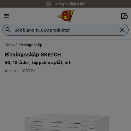
14 dagars öppet köp
Faktura för företag
Skåp
Ritningsskåp
Ritningsskåp SKETCH
A0, 10 lådor, toppskiva plåt, vit
Art. nr
:
105781