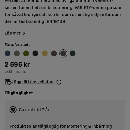
Perfekt att kombinera med övriga enheter i VARIETY-
serien för en helt unik möblering. VARIETY-serien passar
för såväl lounge och kontor som offentlig miljö eftersom
den är testad enligt EN 16139.
Läs mer
Färg
:
Antracit
2 595 kr
exkl. moms
Lägg till i önskelistan
Tillgänglighet
Garantitid 7 år
Produkten är tillgänglig för
Montering
&
Inbärning