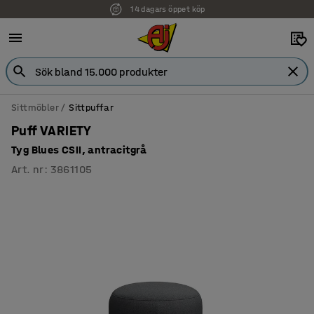
14 dagars öppet köp
Sittmöbler
Sittpuffar
Puff VARIETY
Tyg Blues CSII, antracitgrå
Art. nr
:
3861105