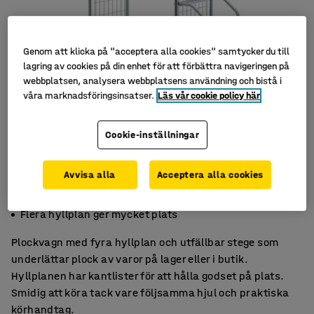
Genom att klicka på "acceptera alla cookies" samtycker du till
lagring av cookies på din enhet för att förbättra navigeringen på
webbplatsen, analysera webbplatsens användning och bistå i
våra marknadsföringsinsatser.
Läs vår cookie policy här
Cookie-inställningar
Avvisa alla
Acceptera alla cookies
Utfällbar stege förenklar vid högre höjd
Kantlister håller godset på plats
Flera hyllplan ger mycket plats
Plockvagn med fyra hyllplan och utfällbar stege som
underlättar plock av varor på lager eller i butik.
Hyllplanen har kantlister för att hålla godset på plats.
Smidig att köra tack vare följsamma hjul och praktiska
körhandtag.