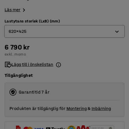
Läs mer
Lastytans storlek (LxB) (mm)
620x425
6 790 kr
1000x425
exkl. moms
620x425
Lägg till i önskelistan
750x425
Tillgänglighet
Garantitid 7 år
Produkten är tillgänglig för
Montering
&
Inbärning