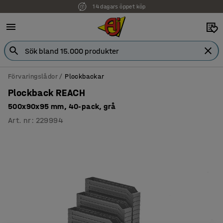
14 dagars öppet köp
Faktura för företag
Förvaringslådor
Plockbackar
Plockback REACH
500x90x95 mm, 40-pack, grå
Art. nr
:
229994