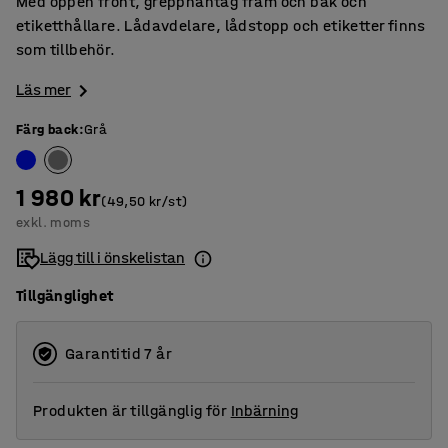
Med öppen front, grepphantag fram och bak och
etiketthållare. Lådavdelare, lådstopp och etiketter finns
som tillbehör.
Läs mer
Färg back
:
Grå
1 980 kr
(49,50 kr/st)
exkl. moms
Lägg till i önskelistan
Tillgänglighet
Garantitid 7 år
Produkten är tillgänglig för
Inbärning