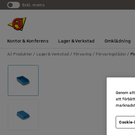
exkl. moms
Kontor & Konferens
Lager & Verkstad
Omklädning
AJ Produkter
Lager & Verkstad
Förvaring
Förvaringslådor
Pl
Genom att 
att förbät
marknadsf
Cookie-