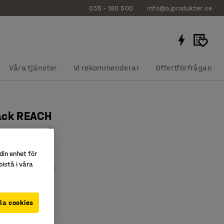
035 - 180 500
info@ajprodukter.se
Våra tjänster
Vi rekommenderar
Offertförfrågan
ack REACH
x95 mm, blå
0092
din enhet för
istå i våra
ådelsförvaring
ssade mått
etiketthållare
la cookies
lå