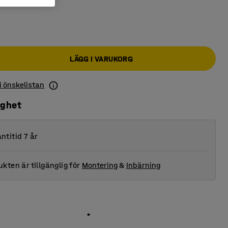
LÄGG I VARUKORG
 i önskelistan
ighet
ntitid 7 år
kten är tillgänglig för
Montering
&
Inbärning