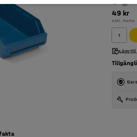
49 kr
exkl. moms
Lägg till
Tillgängl
Gara
Produ
 fakta