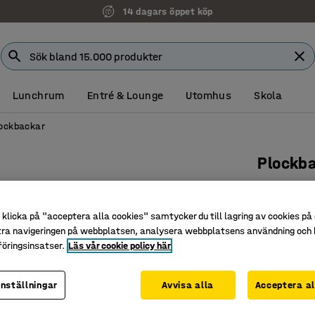
14 dagars öppet köp
Lunchrum
Entré & Lounge
Utomhus
Skola
ockbackar
Plockb
300x180
Art. nr
:
23
klicka på "acceptera alla cookies" samtycker du till lagring av cookies på 
tra navigeringen på webbplatsen, analysera webbplatsens användning och b
Smart sm
öringsinsatser.
Läs vår cookie policy här
Hyllanpa
Flexibla 
inställningar
Avvisa alla
Acceptera al
Färg back
:
B