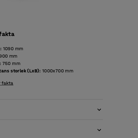
 fakta
d
:
1090
mm
900
mm
:
750
mm
tans storlek (LxB)
:
1000x700
mm
 fakta
astplan. Plattformsvagnen är försedd med en
mmande gods i de flesta miljöer. Extra gavlar