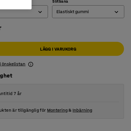
ng (kg)
Slitbana
Elastiskt gummi
r
Elastiskt gummi
Massivgummi
LÄGG I VARUKORG
 i önskelistan
ighet
ntitid 7 år
kten är tillgänglig för
Montering
&
Inbärning