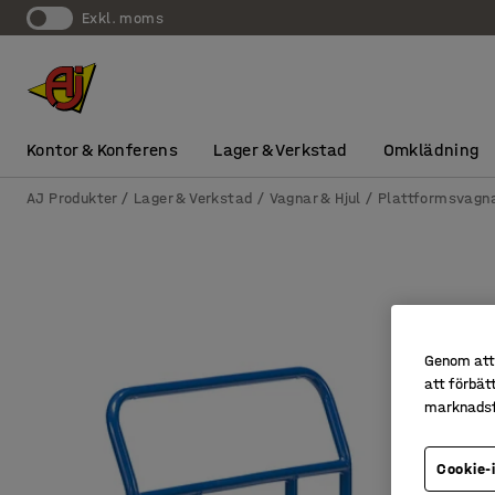
exkl. moms
Kontor & Konferens
Lager & Verkstad
Omklädning
AJ Produkter
Lager & Verkstad
Vagnar & Hjul
Plattformsvagn
Genom att 
att förbät
marknadsf
Cookie-