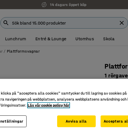
14 dagars öppet köp
Lunchrum
Entré & Lounge
Utomhus
Skola
ar
Plattformsvagnar
Plattf
1 rörgav
massivg
Art. nr
:
26
klicka på "acceptera alla cookies" samtycker du till lagring av cookies på 
tra navigeringen på webbplatsen, analysera webbplatsens användning och b
Massiva 
öringsinsatser.
Läs vår cookie policy här
Med avta
Flak av 
inställningar
Avvisa alla
Acceptera al