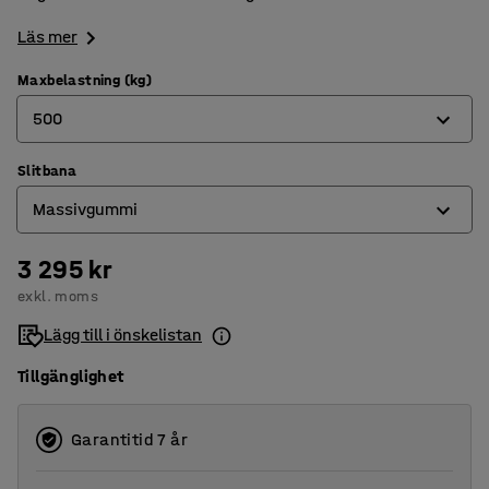
Läs mer
Maxbelastning (kg)
500
Slitbana
500
Massivgummi
1000
3 295 kr
Elastiskt gummi
exkl. moms
Massivgummi
Lägg till i önskelistan
Tillgänglighet
Garantitid 7 år