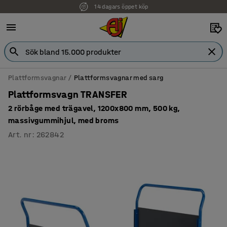
14 dagars öppet köp
Faktura för företag
Plattformsvagnar
Plattformsvagnar med sarg
Plattformsvagn TRANSFER
2 rörbåge med trägavel, 1200x800 mm, 500 kg,
massivgummihjul, med broms
Art. nr
:
262842