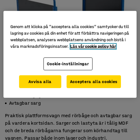
Genom att klicka på "acceptera alla cookies" samtycker du till
lagring av cookies på din enhet för att förbättra navigeringen på
webbplatsen, analysera webbplatsens användning och bistå i
våra marknadsföringsinsatser.
Läs vår cookie policy här
Cookie-inställningar
Avvisa alla
Acceptera alla cookies
Massiva gummihjul
Bra för långt gods
Avtagbar sarg
Praktisk plattformsvagn med rörbåge och avtagbar sarg
på vardera kortsidan. Sarger och lastyta är i tålig MDF
och de breda rörbågarna fungerar som körhandtag till
vagnen. Passar både inom lager och industri.