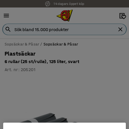
14 dagars öppet köp
Faktura för företag
Sopsäckar & Påsar
Sopsäckar & Påsar
Plastsäckar
6 rullar (25 st/rulle), 125 liter, svart
Art. nr
:
205201