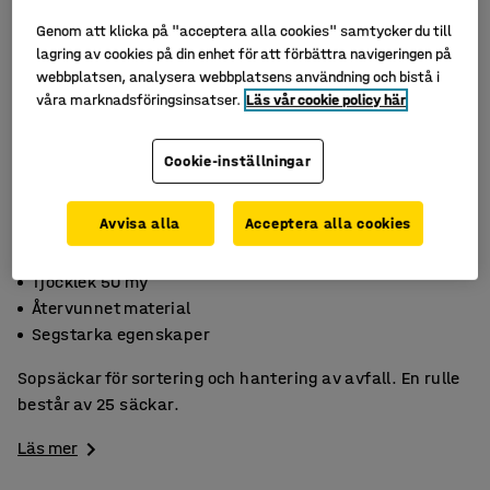
Genom att klicka på "acceptera alla cookies" samtycker du till
lagring av cookies på din enhet för att förbättra navigeringen på
webbplatsen, analysera webbplatsens användning och bistå i
våra marknadsföringsinsatser.
Läs vår cookie policy här
Cookie-inställningar
Avvisa alla
Acceptera alla cookies
Tjocklek 50 my
Återvunnet material
Segstarka egenskaper
Sopsäckar för sortering och hantering av avfall. En rulle
består av 25 säckar.
Läs mer