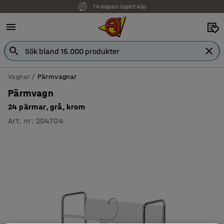
14 dagars öppet köp
Faktura för företag
Vagnar
Pärmvagnar
Pärmvagn
24 pärmar, grå, krom
Art. nr
:
204704