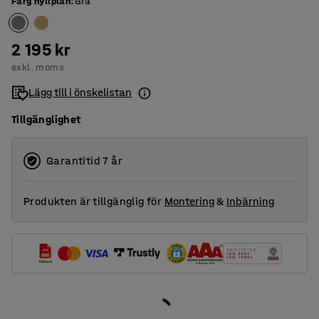
Färg hyllplan
:
Grå
2 195 kr
exkl. moms
Lägg till i önskelistan
Tillgänglighet
Garantitid 7 år
Produkten är tillgänglig för
Montering
&
Inbärning