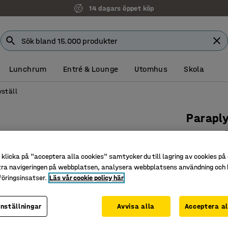
14 dagars öppet köp
Lunchrum
Entré & Lounge
Utomhus
Skola
yställ
Paraply
Ø 260, h
Art. nr
:
125
klicka på "acceptera alla cookies" samtycker du till lagring av cookies på 
tra navigeringen på webbplatsen, analysera webbplatsens användning och b
Stadigt
öringsinsatser.
Läs vår cookie policy här
Stilren d
Tåligt
inställningar
Avvisa alla
Acceptera al
565 kr