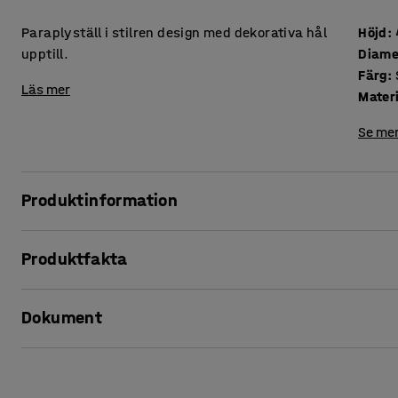
Paraplyställ i stilren design med dekorativa hål
Höjd
:
upptill.
Diame
Färg
:
Läs mer
Mater
Se mer
Produktinformation
Ett cylinderformat paraplyställ i stilren och elegant desig
Produktfakta
kontoret eller i väntrummet.
Höjd
:
460
mm
Tack vare formen och det tåliga materialvalet är paraplystä
Dokument
Diameter
:
260
mm
Färg
:
Svart
Material
:
Stålplåt
Skriv ut produktblad
Rek. antal personer för hantering
:
1