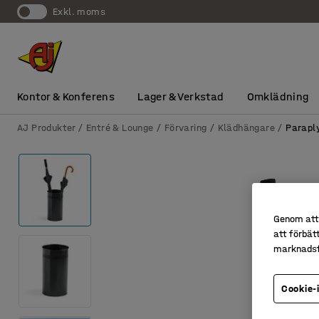
exkl. moms
Kontor & Konferens
Lager & Verkstad
Omklädning
AJ Produkter
Entré & Lounge
Förvaring
Klädhängare
Parapl
Genom att 
att förbät
marknadsf
Cookie-