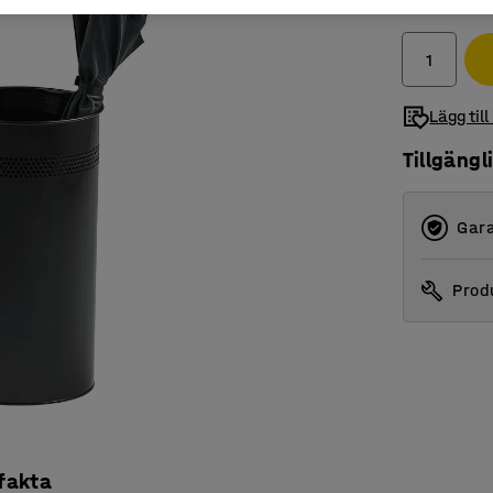
exkl. moms
Lägg till
Tillgängl
Gara
Produ
 fakta