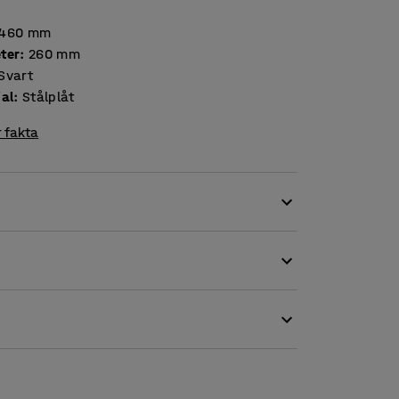
460
mm
ter
:
260
mm
Svart
ial
:
Stålplåt
 fakta
n som passar lika bra i företagets entré som på
llet både slitstarkt och stadigt.