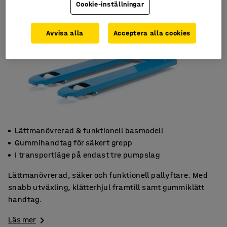
Cookie-inställningar
Avvisa alla
Acceptera alla cookies
Lättmanövrerad & funktionell basmodell
Gummihandtag för säkert grepp
I transportläge på endast tre pumpslag
Lättmanövrerad, säker och funktionell pallyftare. Med
snabb utväxling, klätterhjul framtill samt gummiklätt
handtag.
Läs mer