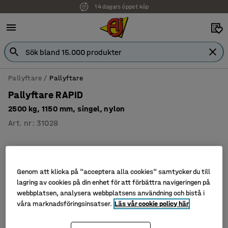
14 dagars öppet köp
Pallyftare
Pallyftare
Pallyftare RAPID
2500 kg, 1150 mm, singel, nylon
Art. nr
:
31028
Genom att klicka på "acceptera alla cookies" samtycker du till
lagring av cookies på din enhet för att förbättra navigeringen på
webbplatsen, analysera webbplatsens användning och bistå i
våra marknadsföringsinsatser.
Läs vår cookie policy här