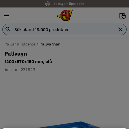
14 dagars öppet köp
Faktura för företag
Pallar & Tillbehör
Pallvagnar
Pallvagn
1200x870x150 mm, blå
Art. nr
:
231523