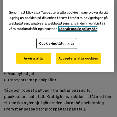
Genom att klicka på "acceptera alla cookies" samtycker du till
lagring av cookies på din enhet för att förbättra navigeringen på
webbplatsen, analysera webbplatsens användning och bistå i
våra marknadsföringsinsatser.
Läs vår cookie policy här
Cookie-inställningar
Avvisa alla
Acceptera alla cookies
Max. kapacitet 1000 kg
Med nylonhjul
Transporterar plockpallar
Tålig och robust pallvagn främst anpassad för
plockpallar i pallställ. Kraftig konstruktion i stål med fem
slitstarka nylonhjul gör att den klarar hög belastning.
Främst anpassad för plockpallar i pallställ.