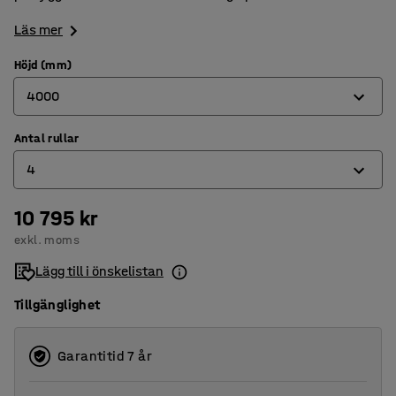
Läs mer
Höjd (mm)
4000
Antal rullar
2500
4
4000
5000
10 795 kr
2
exkl. moms
4
Lägg till i önskelistan
5
Tillgänglighet
Garantitid 7 år