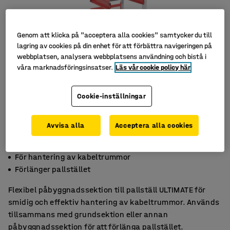
Genom att klicka på "acceptera alla cookies" samtycker du till
lagring av cookies på din enhet för att förbättra navigeringen på
webbplatsen, analysera webbplatsens användning och bistå i
våra marknadsföringsinsatser.
Läs vår cookie policy här
Cookie-inställningar
Avvisa alla
Acceptera alla cookies
Anpassningsbart
För hantering av kabeltrummor
Förlänger pallstället
Flexibel påbyggnadssektion till pallställ ULTIMATE för
smidig och effektiv hantering av kabeltrummor. Används
tillsammans med grundsektion eller annan
påbyggnadssektion för att förlänga pallstället.