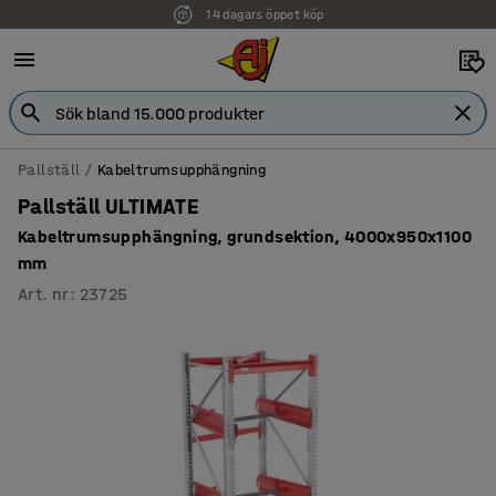
14 dagars öppet köp
Faktura för företag
Pallställ
Kabeltrumsupphängning
Pallställ ULTIMATE
Kabeltrumsupphängning, grundsektion, 4000x950x1100
mm
Art. nr
:
23725