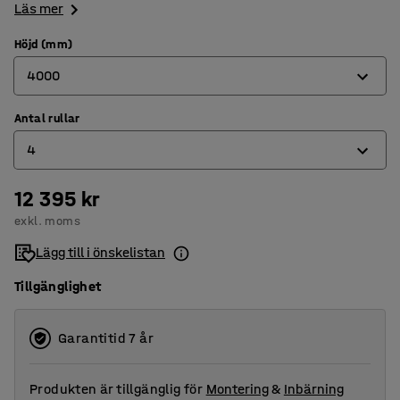
Läs mer
Höjd (mm)
4000
Antal rullar
2500
4
4000
5000
12 395 kr
2
exkl. moms
4
Lägg till i önskelistan
5
Tillgänglighet
Garantitid 7 år
Produkten är tillgänglig för
Montering
&
Inbärning