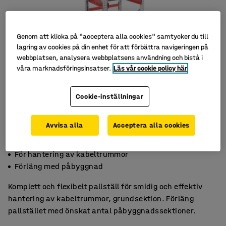
Genom att klicka på "acceptera alla cookies" samtycker du till
lagring av cookies på din enhet för att förbättra navigeringen på
webbplatsen, analysera webbplatsens användning och bistå i
våra marknadsföringsinsatser.
Läs vår cookie policy här
Cookie-inställningar
Avvisa alla
Acceptera alla cookies
Anpassningsbart
För hantering av kabeltrummor
Förläng med påbyggnad
Komplett och flexibelt pallställ för smidig och effektiv
hantering av kabeltrummor, grundsektion. Förläng
pallstället med önskat antal påbyggnadssektioner.