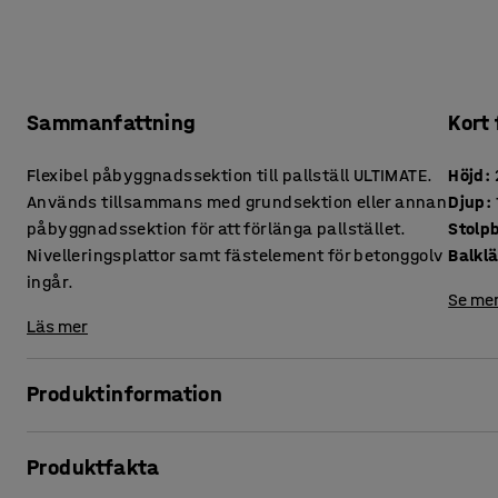
Sammanfattning
Kort
Flexibel påbyggnadssektion till pallställ ULTIMATE.
Höjd
:
Används tillsammans med grundsektion eller annan
Djup
:
påbyggnadssektion för att förlänga pallstället.
Stolp
Nivelleringsplattor samt fästelement för betonggolv
Balkl
ingår.
Se mer
Läs mer
Produktinformation
Pallställ ULTIMATE är ett anpassningsbart pallställ med hög
Produktfakta
egen design och produktion. Pallstället är anpassningsbart 
och godshantering utefter specifika krav och önskemål.