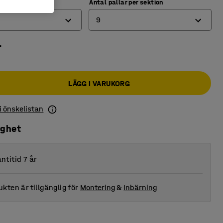
Antal pallar per sektion
9
r
9
12
LÄGG I VARUKORG
 i önskelistan
ighet
ntitid 7 år
kten är tillgänglig för
Montering
&
Inbärning