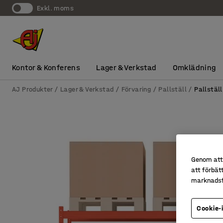
exkl. moms
Kontor & Konferens
Lager & Verkstad
Omklädning
AJ Produkter
Lager & Verkstad
Förvaring
Pallställ
Pallställ
Genom att 
att förbät
marknadsf
Cookie-