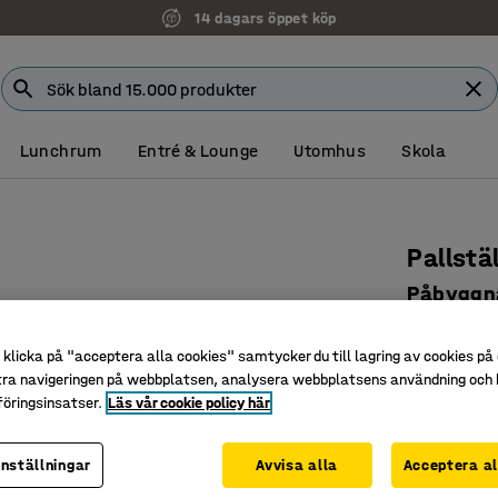
14 dagars öppet köp
Lunchrum
Entré & Lounge
Utomhus
Skola
Pallstä
Påbyggna
mm
klicka på "acceptera alla cookies" samtycker du till lagring av cookies på 
Art. nr
:
23
tra navigeringen på webbplatsen, analysera webbplatsens användning och b
öringsinsatser.
Läs vår cookie policy här
Erbjuder 
Platsbes
Uppfylle
inställningar
Avvisa alla
Acceptera al