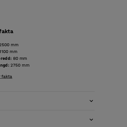
 fakta
2500
mm
1100
mm
bredd
:
80
mm
ängd
:
2750
mm
 fakta
 flexibilitet och ett resultat av AJ Produkters
för att skapa effektiv logistik, lagerhållning