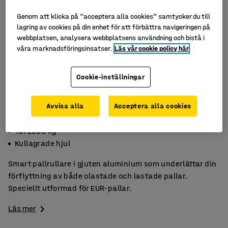
Genom att klicka på "acceptera alla cookies" samtycker du till
lagring av cookies på din enhet för att förbättra navigeringen på
webbplatsen, analysera webbplatsens användning och bistå i
våra marknadsföringsinsatser.
Läs vår cookie policy här
Cookie-inställningar
Avvisa alla
Acceptera alla cookies
För EUR-pallar
Tål 2000 kg
Kullagrade hjul
Smart pallrullare i gjuten aluminium som underlättar din
förflyttning av både olastade och lastade pallar.
Speciellt utformad för EUR-pallar.
Läs mer