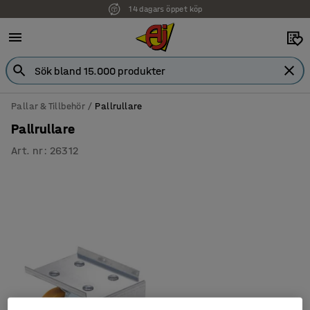
14 dagars öppet köp
Pallar & Tillbehör
Pallrullare
Pallrullare
Art. nr
:
26312